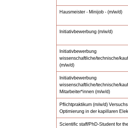
Hausmeister - Minijob - (m/w/d)
Initiativbewerbung (m/w/d)
Initiativbewerbung
wissenschaftliche/technische/kau
(m/w/d)
Initiativbewerbung
wissenschaftliche/technische/ka
Mitarbeiter*innen (m/w/d)
Pflichtpraktikum (m/w/d) Versuch
Optimierung in der kapillaren Ele
Scientific staff/PhD-Student for t